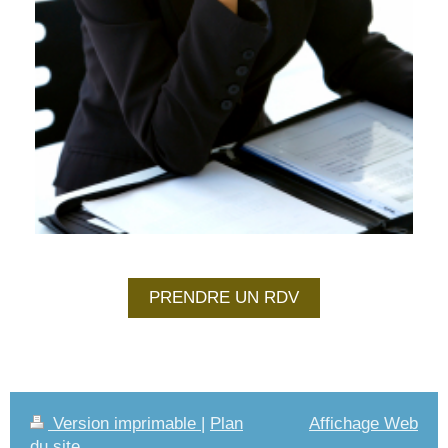
PRENDRE UN RDV
Version imprimable
|
Plan
Affichage Web
du site