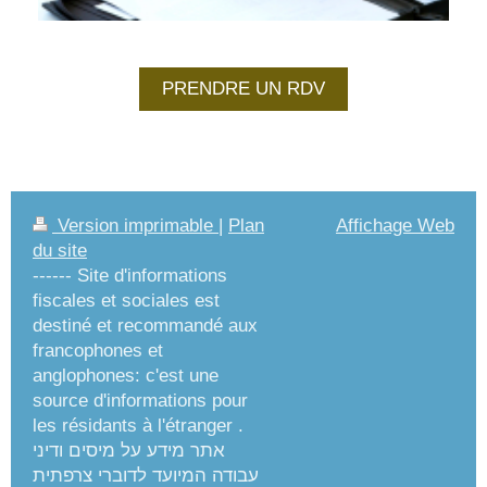
PRENDRE UN RDV
Version imprimable
|
Plan
Affichage Web
du site
------ Site d'informations
fiscales et sociales est
destiné et recommandé aux
francophones et
anglophones: c'est une
source d'informations pour
les résidants à l'étranger .
אתר מידע על מיסים ודיני
עבודה המיועד לדוברי צרפתית