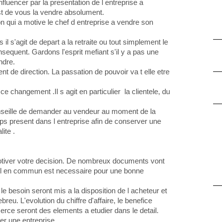
nfluencer par la presentation de l entreprise a
st de vous la vendre absolument.
on qui a motive le chef d entreprise a vendre son
l s'agit de depart a la retraite ou tout simplement le
nsequent. Gardons l'esprit mefiant s'il y a pas une
ndre.
t de direction. La passation de pouvoir va t elle etre
 ce changement .Il s agit en particulier la clientele, du
 conseille de demander au vendeur au moment de la
ps present dans l entreprise afin de conserver une
ite .
otiver votre decision. De nombreux documents vont
il en commun est necessaire pour une bonne
le besoin seront mis a la disposition de l acheteur et
reu. L'evolution du chiffre d'affaire, le benefice
rce seront des elements a etudier dans le detail.
er une entreprise