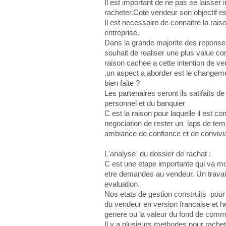
Il est important de ne pas se laisser i
racheter.Cote vendeur son objectif e
Il est necessaire de connaitre la rais
entreprise.
Dans la grande majorite des reponses i
souhait de realiser une plus value co
raison cachee a cette intention de ve
.un aspect a aborder est le changemen
bien faite ?
Les partenaires seront ils satifaits de
personnel et du banquier
C est la raison pour laquelle il est
negociation de rester un laps de tem
ambiance de confiance et de convivial
L'analyse du dossier de rachat :
C est une etape importante qui va m
etre demandes au vendeur. Un trava
evaluation.
Nos etats de gestion construits pour 
du vendeur en version francaise et heb
genere ou la valeur du fond de comme
Il y a plusieurs methodes pour rachet