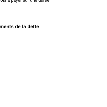
mpots à payer sur une durée
ments de la dette