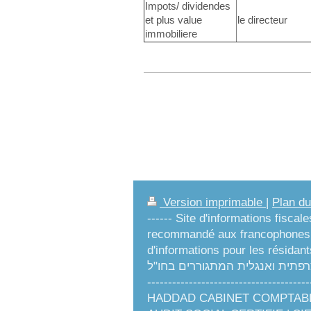
Impots/ dividendes
et plus value
le directeur
immobiliere
Version imprimable
|
Plan du
------ Site d'informations fiscal
recommandé aux francophones e
d'informations pour les résidants à l'étrange
לדוברי צרפתית ואנגלית המתגוררים בחו"ל
----------------------------------
HADDAD CABINET COMPTABLE