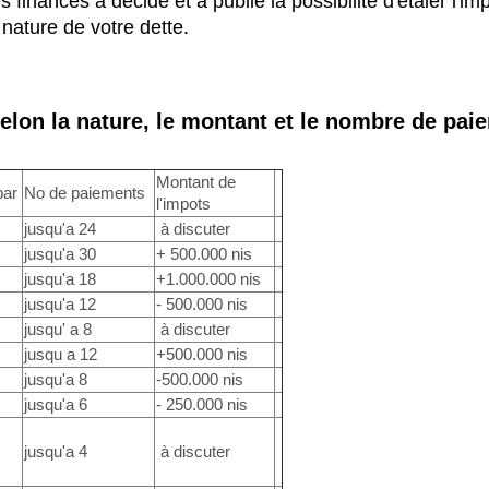
 finances a décidé et a publié la possibilité d'étaler l'i
ature de votre dette.
elon la nature, le montant et le nombre de paie
Montant de
par
No de paiements
l'impots
jusqu'a 24
à discuter
jusqu'a 30
+ 500.000 nis
jusqu'a 18
+1.000.000 nis
jusqu'a 12
- 500.000 nis
jusqu' a 8
à discuter
jusqu a 12
+500.000 nis
jusqu'a 8
-500.000 nis
jusqu'a 6
- 250.000 nis
jusqu'a 4
à discuter