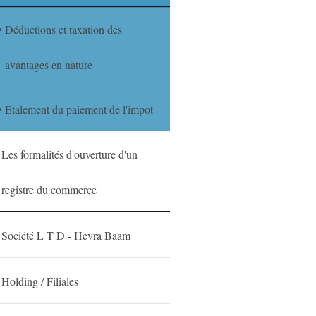
Déductions et taxation des
avantages en nature
Etalement du paiement de l'impot
Les formalités d'ouverture d'un
registre du commerce
Société L T D - Hevra Baam
Holding / Filiales