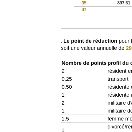
35
897.61
47
Le point de réduction
pour 
.
soit une valeur annuelle de
29
Nombre de points
profil du
2
résident e
0.25
transport
0.50
résidente 
1
résidente
2
militaire 
1
militaire 
1.5
femme mo
divorcé/re
1