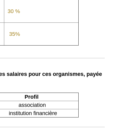
30 %
35%
les salaires pour ces organismes, pay
é
e
Profil
association
institution financière