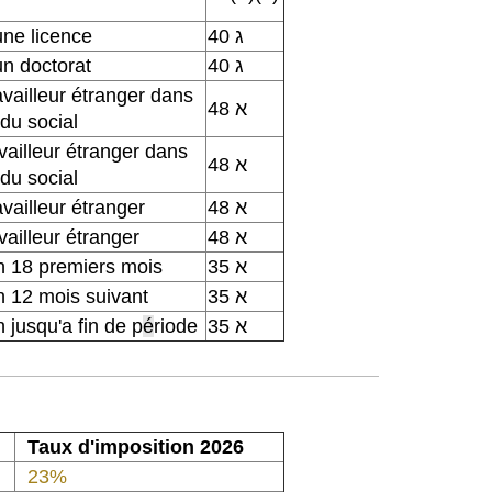
'une licence
40 ג
'un doctorat
40 ג
vailleur étranger dans
48 א
 du social
ailleur étranger dans
48 א
 du social
vailleur étranger
48 א
ailleur étranger
48 א
h 18 premiers mois
35 א
h 12 mois suivant
35 א
 jusqu'a fin de p
é
riode
35 א
Taux d'imposition 2026
23%