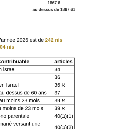
1867.6
au dessus de 1867.61
l'année 2026 est de
242 nis
04 nis
 contribuable
articles
n israel
34
36
en Israel
36 א
 au dessus de 60 ans
37
d'au moins 23 mois
39 א
de moins de 23 mois
39 א
no parentale
40(ב)(1)
marié versant une
40(ב)(2)