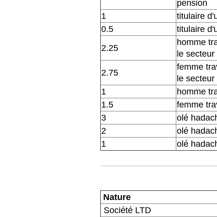
pension
1
titulaire d
0.5
titulaire d
homme tra
2.25
le secteur
femme trav
2.75
le secteur
1
homme tra
1.5
femme trav
3
olé hadac
2
olé hadac
1
olé hadach
Nature
Société LTD