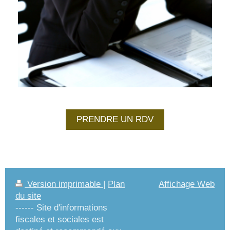
PRENDRE UN RDV
Version imprimable
|
Plan
Affichage Web
du site
------ Site d'informations
fiscales et sociales est