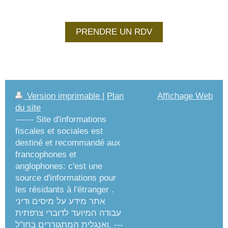
PRENDRE UN RDV
Version imprimable
|
Plan
Affichage Web
du site
------ Site d'informations
fiscales et sociales est
destiné et recommandé aux
francophones et
anglophones: c'est une
source d'informations pour
les résidants à l'étranger .
אתר מידע על מיסים ודיני
עבודה המיועד לדוברי צרפתית
ואנגלית המתגוררים בחו"ל. ---