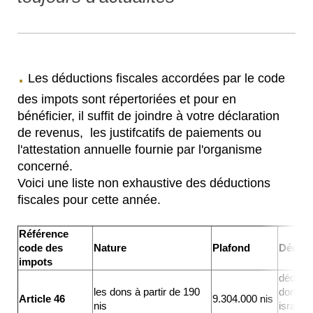
.
Les déductions fiscales accordées par le code
des impots sont répertoriées et pour en
bénéficier, il suffit de joindre à votre déclaration
de revenus, les justifcatifs de paiements ou
l'attestation annuelle fournie par l'organisme
concerné.
Voici une liste non exhaustive des déductions
fiscales pour cette année.
Référence
code des
Nature
Plafond
Déduct
impots
déducti
les dons à partir de 190
dons pa
Article 46
9.304.000 nis
nis
israeli