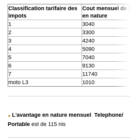
Classification tarifaire des
Cout mensuel de l'a
impots
en nature
1
3040
2
3300
3
4240
4
5090
5
7040
6
9130
7
11740
moto L3
1010
.
L'avantage en nature mensuel Telephone/
Portable
est de 115 nis