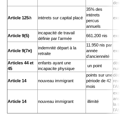
deman
35% des
intérets
Article 125ה
intérets sur capital placé
exonéré
percus
annuels
incapacité de travail
Article 9(5)
661.200 nis
exonér
définie par l'armée
11.950 nis par
indemnité départ à la
Article 9(7א)
année
exonér
retraite
d'anciennété
Articles 44 et
enfants ayant une
déducti
un point
45
incapacite physique
numéra
points sur une
déducti
Article 14
nouveau immigrant
période de 42
revenus
mois
l'Alya
exonéra
ans sur
Article 14
nouveau immigrant
illimité
la sour
l'Alya