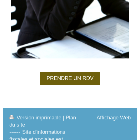
PRENDRE UN RDV
Version imprimable
|
Plan
Affichage Web
du site
------ Site d'informations
fiscales et sociales est